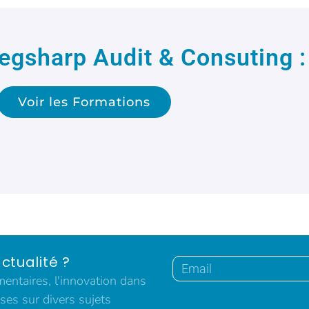
egsharp Audit & Consuting :
Voir les Formations
ctualité ?
ntaires, l'innovation dans
ses sur divers sujets