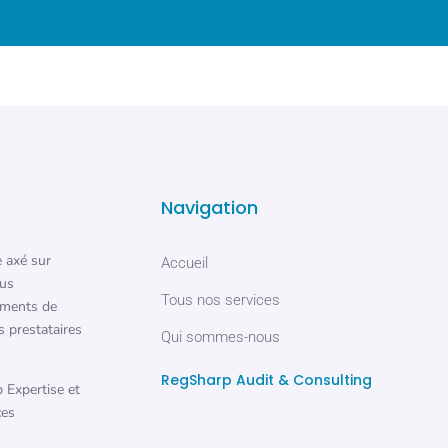
Navigation
e axé sur
Accueil
lus
Tous nos services
ements de
s prestataires
Qui sommes-nous
RegSharp Audit & Consulting
 Expertise et
ces