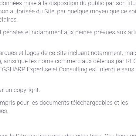
données mise à la disposition du public par son titul
on autorisée du Site, par quelque moyen que ce soit
ciaires.
et pénales et notamment aux peines prévues aux arti
 marques et logos de ce Site incluant notamment, ma
ng, ainsi que les noms commerciaux détenus par 
REGSHARP Expertise et Consulting est interdite sans
ar un copyright.
compris pour les documents téléchargeables et les
ues.
le Site des liens vers des sites tiers. Ces liens so