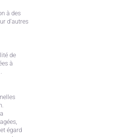
ion à des
our d’autres
lité de
ées à
.
nelles
n.
la
magées,
cet égard