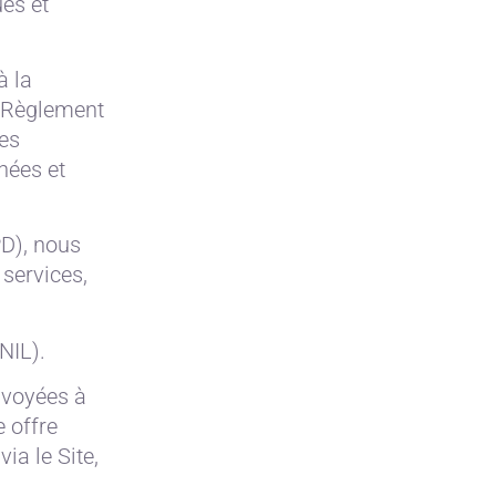
es et
à la
e Règlement
nes
nées et
PD), nous
services,
NIL).
nvoyées à
 offre
ia le Site,