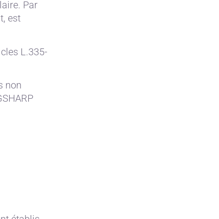
aire. Par
, est
cles L.335-
is non
REGSHARP
nt établis