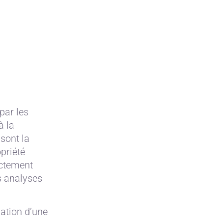
 par les
à la
 sont la
priété
rictement
es analyses
sation d’une