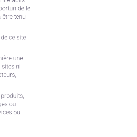
ortun de le
 être tenu
de ce site
nière une
sites ni
teurs,
 produits,
ges ou
vices ou