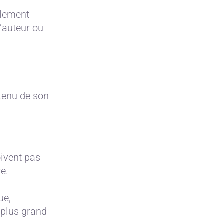
llement
’auteur ou
ntenu de son
oivent pas
re.
ue,
 plus grand