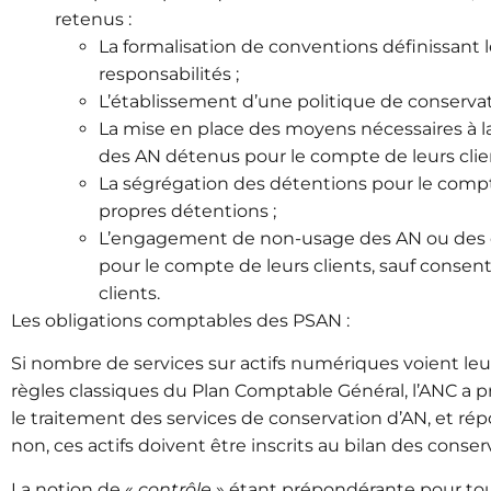
retenus :
La formalisation de conventions définissant l
responsabilités ;
L’établissement d’une politique de conservat
La mise en place des moyens nécessaires à la 
des AN détenus pour le compte de leurs clien
La ségrégation des détentions pour le compte 
propres détentions ;
L’engagement de non-usage des AN ou des 
pour le compte de leurs clients, sauf conse
clients.
Les obligations comptables des PSAN :
Si nombre de services sur actifs numériques voient le
règles classiques du Plan Comptable Général, l’ANC a 
le traitement des services de conservation d’AN, et répo
non, ces actifs doivent être inscrits au bilan des conse
La notion de «
contrôle
» étant prépondérante pour tou