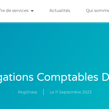
fre de services
Actualités
Qui somme
gations Comptables
RegSharp
Le
11 Septembre 2023