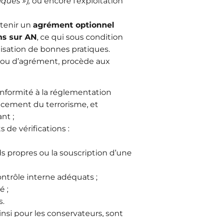
iques »),
ou encore l’exploitation
obtenir un
agrément optionnel
ons sur AN
, ce qui sous condition
ilisation de bonnes pratiques.
 ou d’agrément, procède aux
conformité à la réglementation
nancement du terrorisme, et
eant ;
s de vérifications :
propres ou la souscription d’une
contrôle interne adéquats ;
é ;
ts.
insi pour les conservateurs, sont