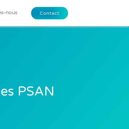
s-nous
Contact
 Des PSAN